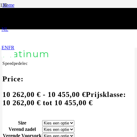
Home
|
Speedpedelec
|
Stromer ST7 Pinion Dark Platinum
NL
Stromer ST7 Pinion Dark
EN
FR
Platinum
Speedpedelec
Price:
10 262,00
€
-
10 455,00
€
Prijsklasse:
10 262,00 € tot 10 455,00 €
Size
Verend zadel
Verende Voorvork